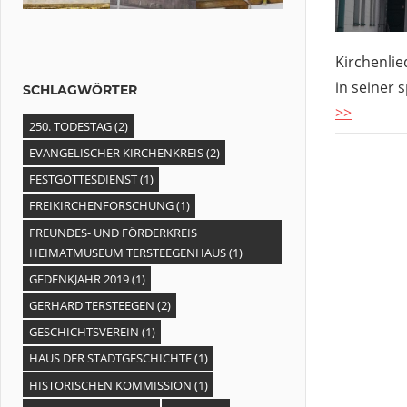
Kirchenlie
in seiner 
SCHLAGWÖRTER
>>
250. TODESTAG
(2)
EVANGELISCHER KIRCHENKREIS
(2)
FESTGOTTESDIENST
(1)
FREIKIRCHENFORSCHUNG
(1)
FREUNDES- UND FÖRDERKREIS
HEIMATMUSEUM TERSTEEGENHAUS
(1)
GEDENKJAHR 2019
(1)
GERHARD TERSTEEGEN
(2)
GESCHICHTSVEREIN
(1)
HAUS DER STADTGESCHICHTE
(1)
HISTORISCHEN KOMMISSION
(1)