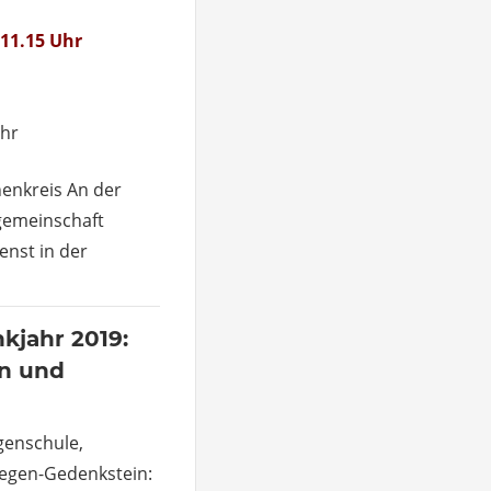
 11.15 Uhr
uhr
enkreis An der
sgemeinschaft
enst in der
kjahr 2019:
ln und
genschule,
eegen-Gedenkstein: