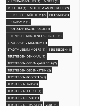
KULTURAUSSCHUSS
(1)
MOERS
(2)
MÜLHEIM
(1)
MÜLHEIM AN DER RUHR
(2)
PETRIKIRCHE MÜLHEIM
(2)
PIETISMUS
(1)
PROGRAMM
(1)
PROTESTANTISCHE POESIE
(1)
RHEINISCHE KIRCHENGESCHICHTE
(1)
STADTARCHIV MÜLHEIM
(1)
STADTMUSEUM MOERS
(1)
TERSTEEGEN
(1)
TERSTEEGEN-DENKMAL
(1)
TERSTEEGEN-GEDENKJAHR 2019
(2)
TERSTEEGEN-GEDENKSTEIN
(2)
TERSTEEGEN-TODESTAG
(1)
TERSTEEGENHAUS
(1)
TERSTEEGENSCHULE
(1)
TERSTEEGENSTADT
(1)
TERSTEEGENSTRASSE
(1)
VRKG
(1)