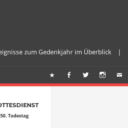
reignisse zum Gedenkjahr im Überblick |
TTESDIENST
50. Todestag