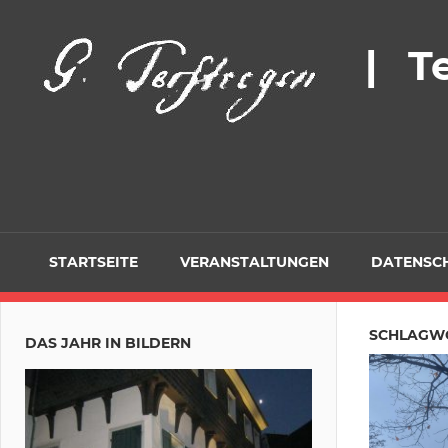
Zum
Inhalt
| T
springen
STARTSEITE
VERANSTALTUNGEN
DATENSC
SCHLAGWO
DAS JAHR IN BILDERN