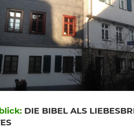
 2019
mentare
lick:
DIE BIBEL ALS LIEBESBR
ES