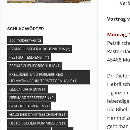
Verö
Vortrag 
SCHLAGWÖRTER
Montag, 1
250. TODESTAG
(2)
Petrikirc
EVANGELISCHER KIRCHENKREIS
(2)
Pastor-Bar
FESTGOTTESDIENST
(1)
45468 Mül
FREIKIRCHENFORSCHUNG
(1)
FREUNDES- UND FÖRDERKREIS
Dr. Dieter
HEIMATMUSEUM TERSTEEGENHAUS
(1)
Hebräisch
GEDENKJAHR 2019
(1)
– ganz im
GERHARD TERSTEEGEN
(2)
lebendigen
GESCHICHTSVEREIN
(1)
Die Bibel
HAUS DER STADTGESCHICHTE
(1)
Himmel zu
HISTORISCHEN KOMMISSION
(1)
geht man 