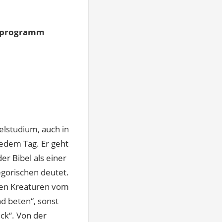
enprogramm
elstudium, auch in
jedem Tag. Er geht
r Bibel als einer
egorischen deutet.
dten Kreaturen vom
d beten“, sonst
ck“. Von der