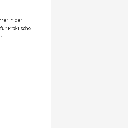
rer in der
für Praktische
er