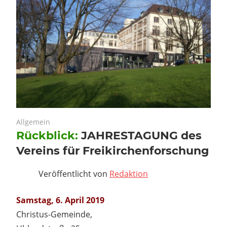
28. Februar 2019
Keine Kommentare
Allgemein
Rückblick:
JAHRESTAGUNG des
Vereins für Freikirchenforschung
Veröffentlicht von
Redaktion
Samstag, 6. April 2019
Christus-Gemeinde,