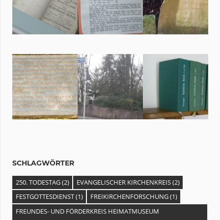
SCHLAGWÖRTER
250. TODESTAG
(2)
EVANGELISCHER KIRCHENKREIS
(2)
FESTGOTTESDIENST
(1)
FREIKIRCHENFORSCHUNG
(1)
FREUNDES- UND FÖRDERKREIS HEIMATMUSEUM